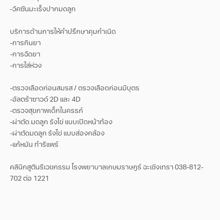
-วัคซีนมะเร็งปากมดลูก
บริการด้านการให้คำปรึกษาคุมกำเนิด
-การกินยา
-การฉีดยา
-การใส่ห่วง
-ตรวจเลือดก่อนสมรส / ตรวจเลือดก่อนมีบุตร
-อัลตร้าซาวด์ 2D และ 4D
-ตรวจสุขภาพเด็กในครรภ์
-ผ่าตัด มดลูก รังไข่ แบบเปิดหน้าท้อง
-ผ่าตัดมดลูก รังไข่ แบบส่องกล้อง
-แก้หมัน ทำรีแพร์
คลินิกสูตินรีเวชกรรม โรงพยาบาลเกษมราษฎร์ ฉะเชิงเทรา 038-812-
702 ต่อ 1221