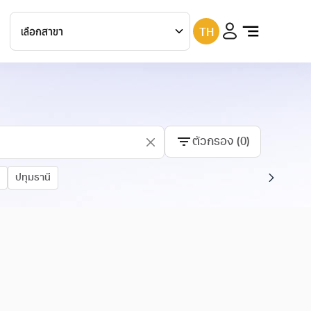
TH
เกษมราษฎร์
ประชาชื่น
เกษมราษฎร์
บางแค
เกษมราษฎร์
รามคำแหง
ตัวกรอง
(
0
)
เกษมราษฎร์
รัตนาธิเบศร์
เกษมราษฎร์
สระบุรี
ปทุมธานี
เกษมราษฎร์
ฉะเชิงเทรา
เกษมราษฎร์
ศรีบุรินทร์
เกษมราษฎร์
ปราจีนบุรี
เกษมราษฎร์
แม่สาย