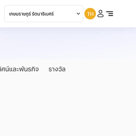
TH
เกษมราษฎร์
ประชาชื่น
เกษมราษฎร์
บางแค
เกษมราษฎร์
รามคำแหง
เกษมราษฎร์
รัตนาธิเบศร์
ทัศน์และพันธกิจ
รางวัล
เกษมราษฎร์
สระบุรี
เกษมราษฎร์
ฉะเชิงเทรา
เกษมราษฎร์
ศรีบุรินทร์
เกษมราษฎร์
ปราจีนบุรี
เกษมราษฎร์
แม่สาย