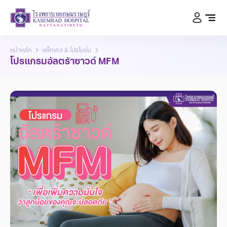
หน้าหลัก
แพ็กเกจ & โปรโมชั่น
โปรแกรมอัลตร้าซาวด์ MFM