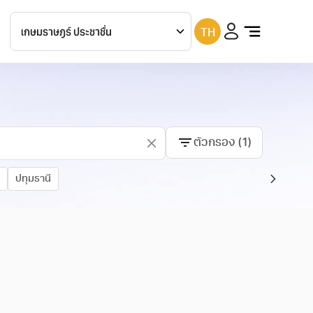
TH
เกษมราษฎร์
ประชาชื่น
เกษมราษฎร์
บางแค
เกษมราษฎร์
รามคำแหง
ตัวกรอง
(
1
)
เกษมราษฎร์
รัตนาธิเบศร์
เกษมราษฎร์
สระบุรี
ปทุมธานี
เกษมราษฎร์
ฉะเชิงเทรา
เกษมราษฎร์
ศรีบุรินทร์
เกษมราษฎร์
ปราจีนบุรี
เกษมราษฎร์
แม่สาย