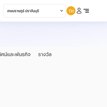
TH
เกษมราษฎร์
ประชาชื่น
เกษมราษฎร์
บางแค
เกษมราษฎร์
รามคำแหง
เกษมราษฎร์
รัตนาธิเบศร์
ทัศน์และพันธกิจ
รางวัล
เกษมราษฎร์
สระบุรี
เกษมราษฎร์
ฉะเชิงเทรา
เกษมราษฎร์
ศรีบุรินทร์
เกษมราษฎร์
ปราจีนบุรี
เกษมราษฎร์
แม่สาย