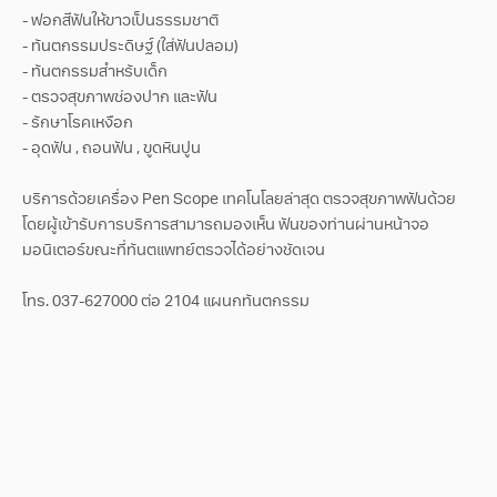
- ฟอกสีฟันให้ขาวเป็นธรรมชาติ
- ทันตกรรมประดิษฐ์ (ใส่ฟันปลอม)
- ทันตกรรมสำหรับเด็ก
- ตรวจสุขภาพช่องปาก และฟัน
- รักษาโรคเหงือก
- อุดฟัน , ถอนฟัน , ขูดหินปูน
บริการด้วยเครื่อง Pen Scope เทคโนโลยล่าสุด ตรวจสุขภาพฟันด้วย
โดยผู้เข้ารับการบริการสามารถมองเห็น ฟันของท่านผ่านหน้าจอ
มอนิเตอร์ขณะที่ทันตแพทย์ตรวจได้อย่างชัดเจน
โทร. 037-627000 ต่อ 2104 แผนกทันตกรรม
สอบถามข้อมูล / ข้อเสนอแนะ
แผนกทันตกรรม
สาขาปราจีนบุรี