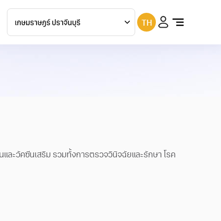
TH
เกษมราษฎร์
ประชาชื่น
เกษมราษฎร์
บางแค
เกษมราษฎร์
รามคำแหง
เกษมราษฎร์
รัตนาธิเบศร์
เกษมราษฎร์
สระบุรี
เกษมราษฎร์
ฉะเชิงเทรา
ฐานและวัคซีนเสริม รวมทั้งการตรวจวินิจฉัยและรักษา โรค
เกษมราษฎร์
ศรีบุรินทร์
เกษมราษฎร์
ปราจีนบุรี
เกษมราษฎร์
แม่สาย